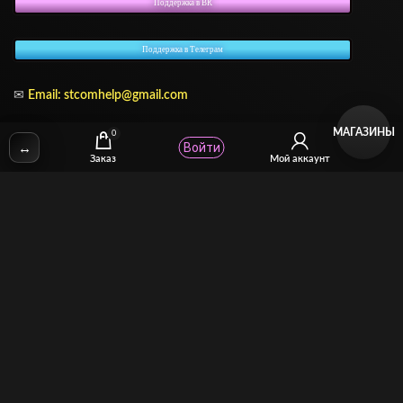
Поддержка в ВК
Поддержка в Телеграм
✉
Email: stcomhelp@gmail.com
МАГАЗИНЫ
0
↔
Войти
Заказ
Мой аккаунт
Для зрителей
(как покупать)
Для авторов
(как продавать)
Политика возврата
МОЙ МАГАЗИН