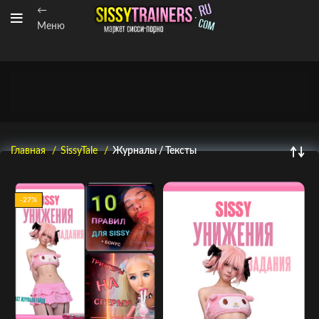
←
Меню
Главная
SissyTale
Журналы / Тексты
-27%