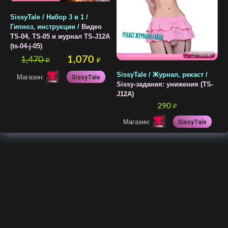
SissyTale / Набор 3 в 1 /
Гипноз, инструкции /
Видео
TS-04, TS-05 и журнал TS-J12A
(ts-04-j-05)
1,070
1,470
₽
₽
SissyTale / Журнал, рекаст /
Магазин:
SissyTale
Sissy-задания: унижения (TS-
J12A)
290
₽
Магазин:
SissyTale