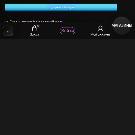
Поддержка в Телеграм
✉
Email: stcomhelp@gmail.com
МАГАЗИНЫ
0
↔
Войти
Заказ
Мой аккаунт
Для зрителей
(как покупать)
Для авторов
(как продавать)
Политика возврата
МОЙ МАГАЗИН