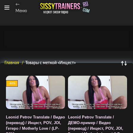
←
Меню
Главная
Товары с меткой «Инцест»
-80%
Leonid Petrov Translate / Видео
Leonid Petrov Translate /
(перевод) / Инцест, POV, JOI,
ДЕМО-пример / Видео
Гетеро / Motherly Love / (LP-
(перевод) / Инцест, POV, JOI,