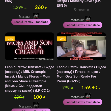
E6N)
Гетеро / Motherly Love / (LP-
E6N-0)
260
1,299
₽
₽
Бесплатно
Магазин:
Магазин:
Leonid Petrov Translate
Leonid Petrov Translate
-75%
-80%
Leonid Petrov Translate / Видео
Leonid Petrov Translate / Видео
(перевод) / Milf, Creampie,
(перевод) / Гетеро, инцест /
Incest. / Mandy Flores – Mom
Mom Gets Son Ready For
and Son Share a Creampie
Prom/ (GG-950)
(Мама и Сын поделили
159.80
799
₽
₽
сперму из киски) / (LP-CC-1)
100
399
Магазин:
₽
₽
Leonid Petrov Translate
Магазин: