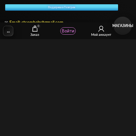
Поддержка в Телеграм
✉
Email: stcomhelp@gmail.com
МАГАЗИНЫ
0
↔
Войти
Заказ
Мой аккаунт
Для зрителей
(как покупать)
Для авторов
(как продавать)
Политика возврата
МОЙ МАГАЗИН