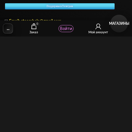
Поддержка в Телеграм
✉
Email: stcomhelp@gmail.com
МАГАЗИНЫ
0
↔
Войти
Заказ
Мой аккаунт
Для зрителей
(как покупать)
Для авторов
(как продавать)
Политика возврата
МОЙ МАГАЗИН