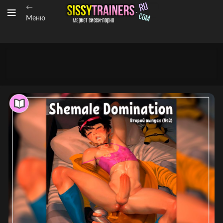
←
Меню