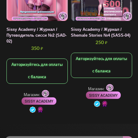
Sissy Academy / Журнал /
Sissy Academy / Журнал /
S
Путеводитель сисси №2 (SAD-
Shemale Stories №4 (SASS-04)
S
02)
|
250
₽
350
₽
Авторизуйтесь для оплаты
Авторизуйтесь для оплаты
с баланса
с баланса
Магазин:
Магазин:
SISSY ACADEMY
SISSY ACADEMY