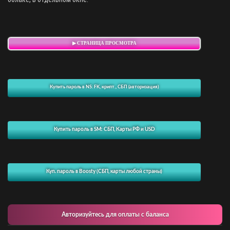
▶ СТРАНИЦА ПРОСМОТРА
Купить пароль в NS: FK, крипт., СБП (авторизация)
Купить пароль в SM: СБП, Карты РФ и USD
Куп. пароль в Boosty (СБП, карты любой страны)
Авторизуйтесь для оплаты с баланса