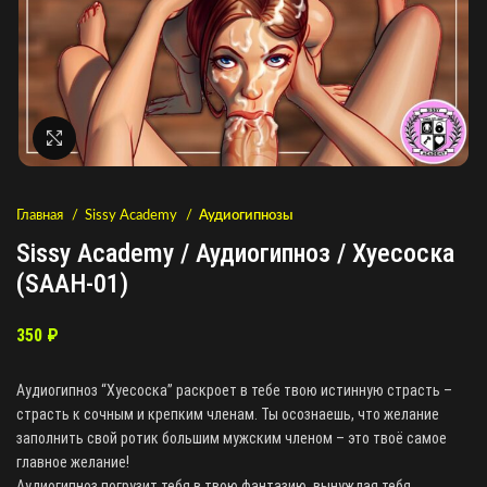
Нажмите, чтобы увеличить
Главная
Sissy Academy
Аудиогипнозы
Sissy Academy / Аудиогипноз / Хуесоска
(SAAH-01)
350
₽
Аудиогипноз “Хуесоска” раскроет в тебе твою истинную страсть –
страсть к сочным и крепким членам. Ты осознаешь, что желание
заполнить свой ротик большим мужским членом – это твоё самое
главное желание!
Аудиогипноз погрузит тебя в твою фантазию, вынуждая тебя