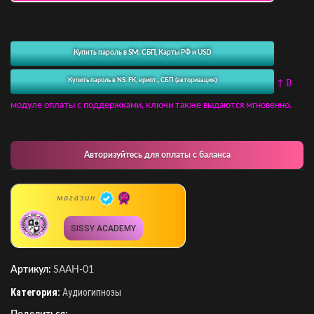
Купить пароль в SM: СБП, Карты РФ и USD
Купить пароль в NS: FK, крипт., СБП (авторизация)
↑ В
модуле оплаты с поддержками, ключи также выдаются мгновенно.
Авторизуйтесь для оплаты с баланса
магазин
SISSY ACADEMY
Артикул:
SAAH-01
Категория:
Аудиогипнозы