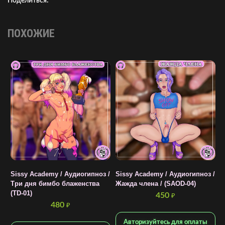
Поделиться:
ПОХОЖИЕ
Sissy Academy / Аудиогипноз /
Sissy Academy / Аудиогипноз /
S
Три дня бимбо блаженства
Жажда члена / (SAOD-04)
T
(TD-01)
(
450
₽
480
₽
Авторизуйтесь для оплаты