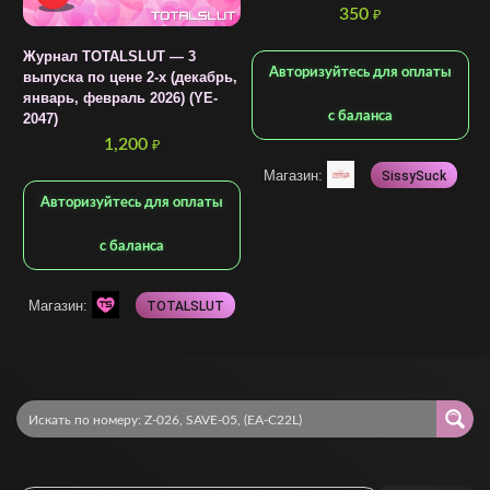
С
350
₽
Журнал TOTALSLUT — 3
Авторизуйтесь для оплаты
выпуска по цене 2-х (декабрь,
январь, февраль 2026) (YE-
с баланса
2047)
1,200
₽
Магазин:
SissySuck
Авторизуйтесь для оплаты
с баланса
Магазин:
TOTALSLUT