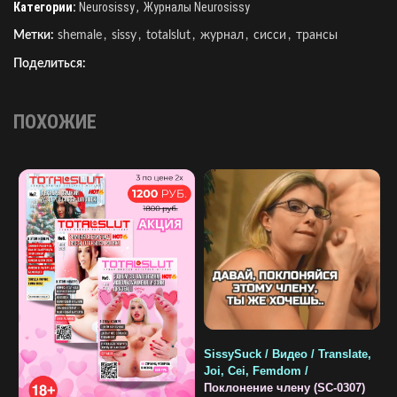
Категории:
Neurosissy
,
Журналы Neurosissy
Метки:
shemale
,
sissy
,
totalslut
,
журнал
,
сисси
,
трансы
Поделиться:
ПОХОЖИЕ
SissySuck / Видео / Translate,
S
Joi, Cei, Femdom /
T
Поклонение члену (SC-0307)