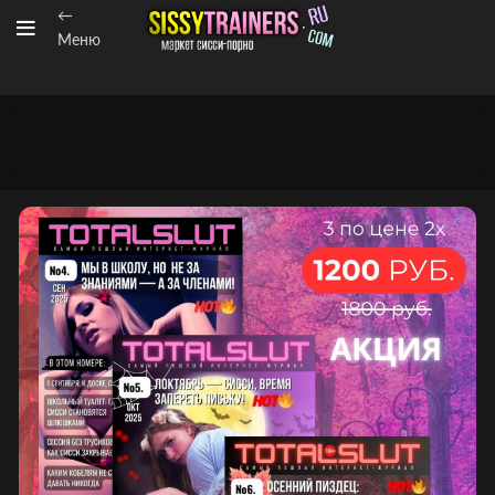
←
Меню