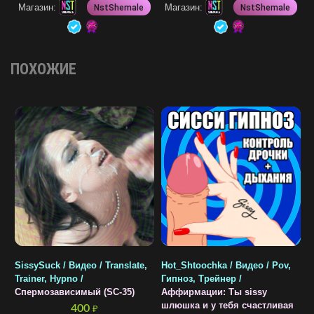
Магазин:
Магазин:
NstShemale
NstShemale
ПОХОЖИЕ
SissySuck / Видео / Translate,
Hot_Shtoochka / Видео / Pov,
H
Trainer, Hypno /
Гипноз, Трейнер /
B
Спермозависимый (SC-35)
Аффирмации: Ты sissy
п
шлюшка и у тебя счастливая
п
400
₽