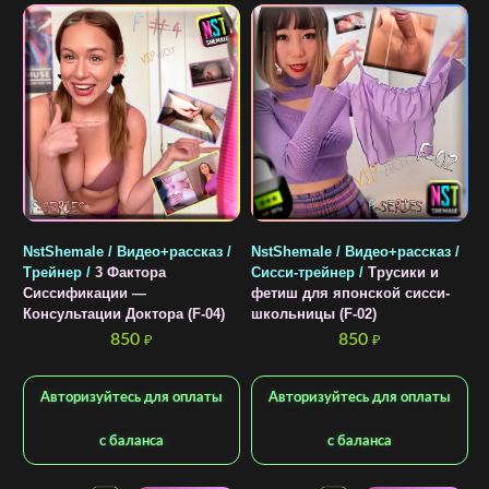
S
и
с
NstShemale / Видео+рассказ /
NstShemale / Видео+рассказ /
Трейнер /
3 Фактора
Сисси-трейнер /
Трусики и
Сиссификации —
фетиш для японской сисси-
Консультации Доктора (F-04)
школьницы (F-02)
850
850
₽
₽
Авторизуйтесь для оплаты
Авторизуйтесь для оплаты
с баланса
с баланса