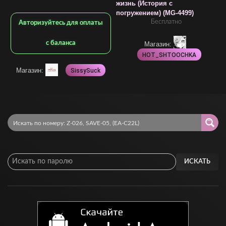
жизнь (История с
о
погружением) (MG-4499)
п
Бесплатно
Авторизуйтесь для оплаты
с баланса
Магазин:
HOT_SHTOOCHKA
Магазин:
SissySuck
ИСКАТЬ