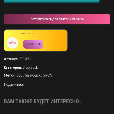
Авторизуйтесь для оплаты с баланса
магазин
SissySuck
Артикул:
SC-021
Категория:
SissySuck
Метки:
pov
,
SissySuck
,
SPOV
Поделиться:
ВАМ ТАКЖЕ БУДЕТ ИНТЕРЕСНО…