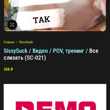
Нажмите, чтобы увеличить
Главная
SissySuck
SissySuck / Видео / POV, тренинг /
Все
слизать (SC-021)
350
₽